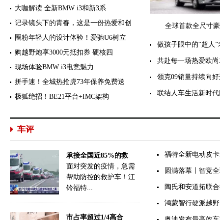
大咖解读 全新BMW i3和新3系
记录镜头下的青春，这是一份热爱和创
全球首款全尺寸豪华
圈粉年轻人的设计体验！爱驰U6树立
做孩子眼中的“超人
购越野炮享3000元抵扣券 硬核四
共赴每一场热爱欧尚X
现场体验BMW i3电竞魅力
领克09销量持续向好
拼手速！全城热抢虎73年保养免费送
联结人车生活新时代
极狐绝招！BE21平台+IMC架构
车评
福特全新电动皮卡Fa
承接全国近85%的救
面对突发的疫情，急需
圆满落幕丨智竞全球
帮助防控的救护车！江
陶氏和安道拓联合
铃福特...
鸿蒙智行硬派越野
市占率超过1/4高合
奥迪发布最高效车型A