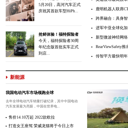
5月20日，高河汽车正式
鹿明机器人联席C
庆祝其首款车型HiPh...
跨界融合：具身智
进军中亚全球化加速
抢鲜体验！福特探险者
新型微波神经网络
今天，福特探险者30周
RearViewSaf
年纪念版首批实车正式
到店...
传智平方最快明年赴
新能源
我国电动汽车市场领跑全球
去年全球电动汽车销量打破纪录，其中中国电动
汽车发展最为亮眼，中国在世界电...
售价14.10万起 2022款欧拉
打造女王座驾 荣威龙猫将于今日上市