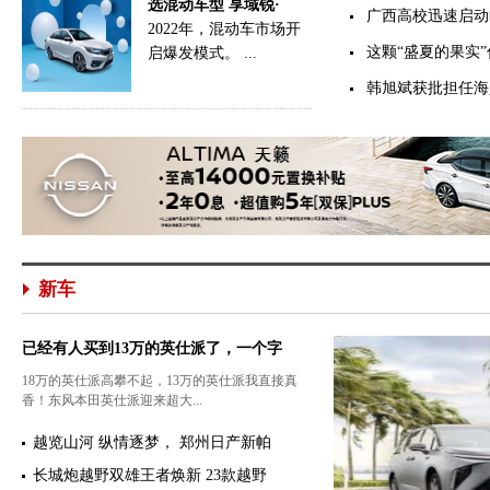
选混动车型 享域锐·
广西高校迅速启动
2022年，混动车市场开
这颗“盛夏的果实
启爆发模式。 ...
韩旭斌获批担任海
新车
已经有人买到13万的英仕派了，一个字
18万的英仕派高攀不起，13万的英仕派我直接真
香！东风本田英仕派迎来超大...
越览山河 纵情逐梦， 郑州日产新帕
长城炮越野双雄王者焕新 23款越野