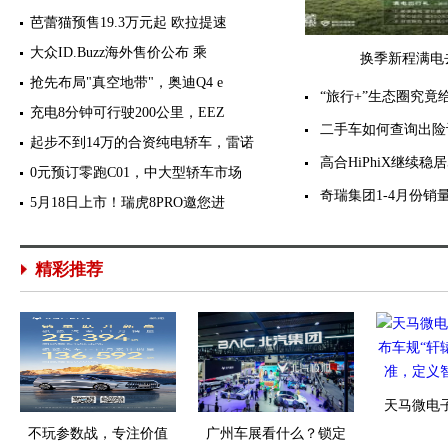
芭蕾猫预售19.3万元起 欧拉提速
大众ID.Buzz海外售价公布 乘
换季新程满电
抢先布局"真空地带"，奥迪Q4 e
“旅行+”生态圈究
充电8分钟可行驶200公里，EEZ
二手车如何查询出险
起步不到14万的合资纯电轿车，雷诺
高合HiPhiX继续
0元预订零跑C01，中大型轿车市场
奇瑞集团1-4月份销量2
5月18日上市！瑞虎8PRO邀您进
精彩推荐
天马微电
不玩参数战，专注价值
广州车展看什么？锁定