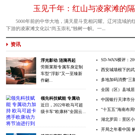
玉见千年：红山与凌家滩的隔空对
5000年前的中华大地，满天星斗竞相闪耀。辽河流域的
下游的凌家滩文化以“尚玉崇礼”独树一帜。一...
资讯
SD-WAN横评：
浮光影动 涟漪再起
劳斯莱斯专属车身定制
西安城墙根下的武
车型“浮影”又一至臻新
多地加码消费“三
作翩...
全国（区）县域居
领先科技赋能 专属动
中国银行天津市分
近日，2022年欧马可超
“十五五”海南布局
级卡车“欧康杯”全国云...
湖北罗田：景区小
开局之年看中国·